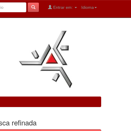
Entrar em:
Idioma
sca refinada