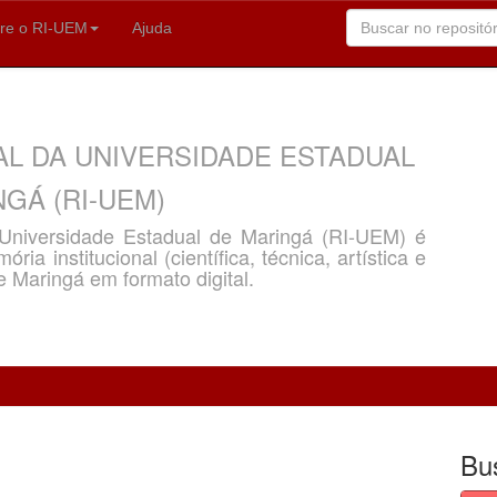
re o RI-UEM
Ajuda
AL DA UNIVERSIDADE ESTADUAL
GÁ (RI-UEM)
a Universidade Estadual de Maringá (RI-UEM) é
ria institucional (científica, técnica, artística e
e Maringá em formato digital.
Bu