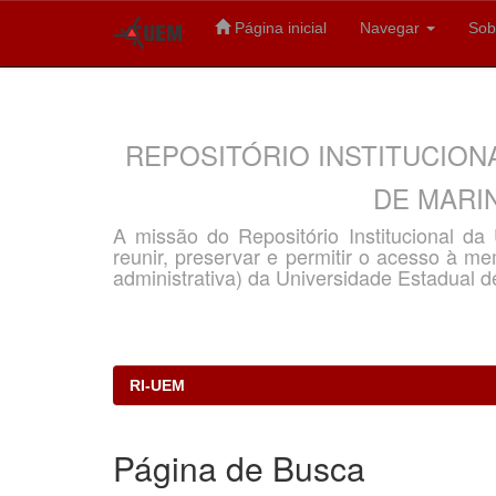
Página inicial
Navegar
Sob
Skip
navigation
REPOSITÓRIO INSTITUCION
DE MARIN
A missão do Repositório Institucional d
reunir, preservar e permitir o acesso à memó
administrativa) da Universidade Estadual d
RI-UEM
Página de Busca