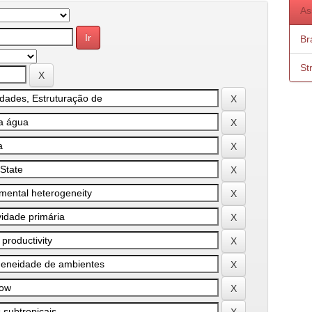
As
Bra
St