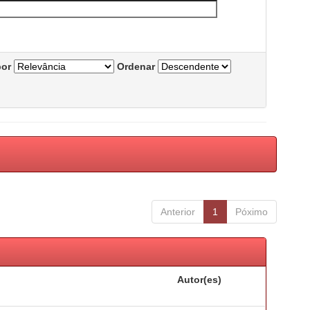
por
Ordenar
Anterior
1
Póximo
Autor(es)