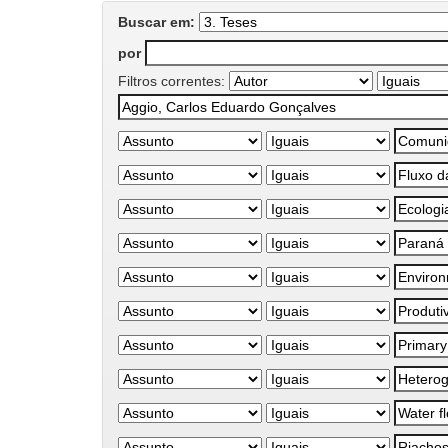
Buscar em:
por
Filtros correntes: