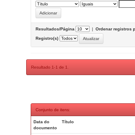
Resultados/Página
|
Ordenar registros 
Registro(s)
Resultado 1-1 de 1.
Conjunto de itens:
Data do
Título
documento