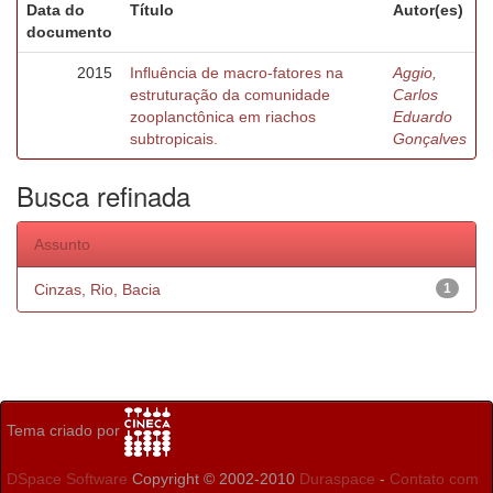
Data do
Título
Autor(es)
documento
2015
Influência de macro-fatores na
Aggio,
estruturação da comunidade
Carlos
zooplanctônica em riachos
Eduardo
subtropicais.
Gonçalves
Busca refinada
Assunto
Cinzas, Rio, Bacia
1
Tema criado por
DSpace Software
Copyright © 2002-2010
Duraspace
-
Contato com