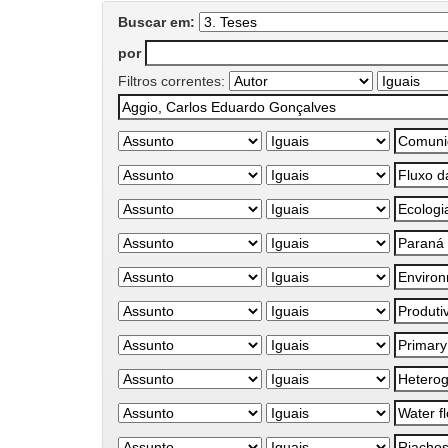
Buscar em:
por
Filtros correntes: