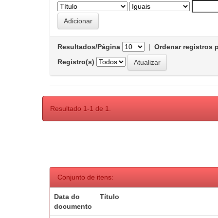
Resultados/Página
|
Ordenar registros 
Registro(s)
Resultado 1-1 de 1.
Conjunto de itens:
Data do
Título
documento