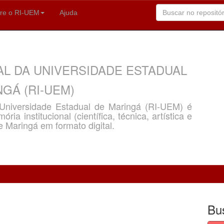
re o RI-UEM
Ajuda
AL DA UNIVERSIDADE ESTADUAL
GÁ (RI-UEM)
a Universidade Estadual de Maringá (RI-UEM) é
ria institucional (científica, técnica, artística e
e Maringá em formato digital.
Bu