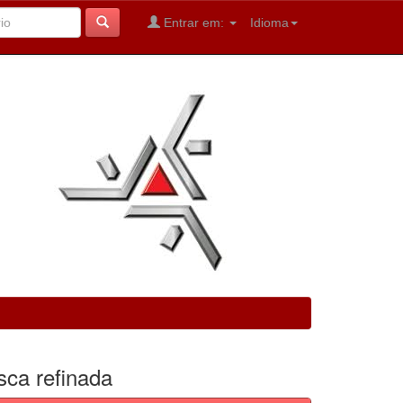
Entrar em:
Idioma
sca refinada