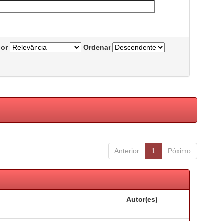
por
Ordenar
Anterior
1
Póximo
Autor(es)