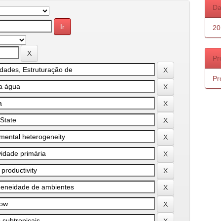
Da
20
Pr
Pr