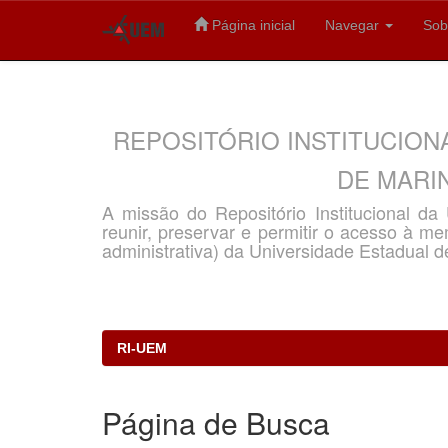
Página inicial
Navegar
Sob
Skip
navigation
REPOSITÓRIO INSTITUCION
DE MARIN
A missão do Repositório Institucional d
reunir, preservar e permitir o acesso à memó
administrativa) da Universidade Estadual d
RI-UEM
Página de Busca