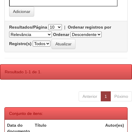
Resultados/Página
|
Ordenar registros por
Ordenar
Registro(s)
Resultado 1-1 de 1.
Anterior
1
Póximo
Conjunto de itens:
Data do
Título
Autor(es)
documento