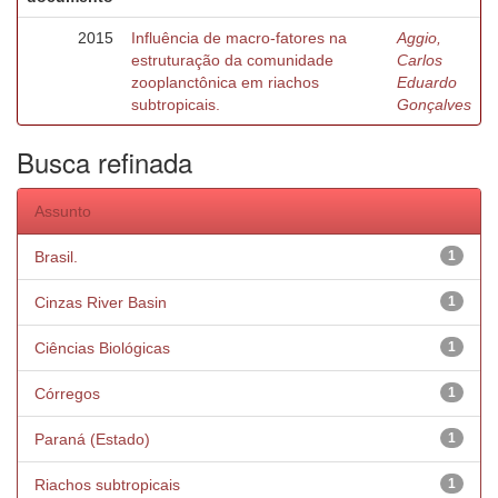
2015
Influência de macro-fatores na
Aggio,
estruturação da comunidade
Carlos
zooplanctônica em riachos
Eduardo
subtropicais.
Gonçalves
Busca refinada
Assunto
Brasil.
1
Cinzas River Basin
1
Ciências Biológicas
1
Córregos
1
Paraná (Estado)
1
Riachos subtropicais
1