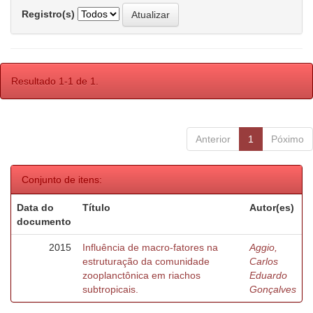
Registro(s)
Resultado 1-1 de 1.
Anterior
1
Póximo
Conjunto de itens:
Data do
Título
Autor(es)
documento
2015
Influência de macro-fatores na
Aggio,
estruturação da comunidade
Carlos
zooplanctônica em riachos
Eduardo
subtropicais.
Gonçalves