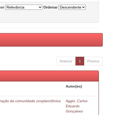
por
Ordenar
Anterior
1
Póximo
Autor(es)
turação da comunidade zooplanctônica
Aggio, Carlos
Eduardo
Gonçalves