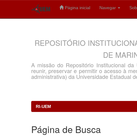
Página inicial
Navegar
Sob
Skip
navigation
REPOSITÓRIO INSTITUCION
DE MARIN
A missão do Repositório Institucional d
reunir, preservar e permitir o acesso à memó
administrativa) da Universidade Estadual d
RI-UEM
Página de Busca