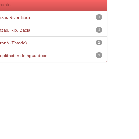
sunto
nzas River Basin
1
nzas, Rio, Bacia
1
raná (Estado)
1
oplâncton de água doce
1