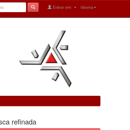
Entrar em:
Idioma
sca refinada