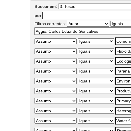
Buscar em:
por
Filtros correntes: