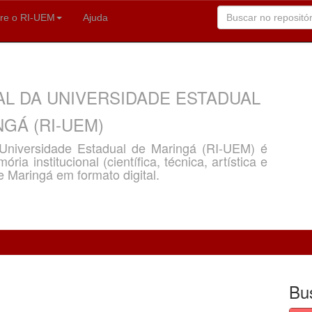
re o RI-UEM
Ajuda
AL DA UNIVERSIDADE ESTADUAL
GÁ (RI-UEM)
a Universidade Estadual de Maringá (RI-UEM) é
ria institucional (científica, técnica, artística e
e Maringá em formato digital.
Bu