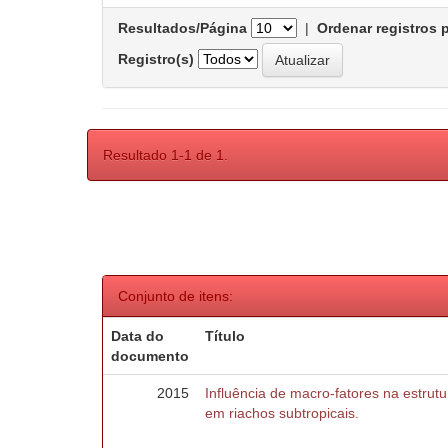
Resultados/Página
|
Ordenar registros 
Registro(s)
Resultado 1-1 de 1.
Conjunto de itens:
Data do
Título
documento
2015
Influência de macro-fatores na estru
em riachos subtropicais.