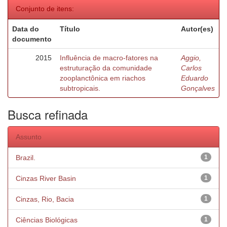
Conjunto de itens:
Data do
Título
Autor(es)
documento
2015
Influência de macro-fatores na
Aggio,
estruturação da comunidade
Carlos
zooplanctônica em riachos
Eduardo
subtropicais.
Gonçalves
Busca refinada
Assunto
Brazil.
1
Cinzas River Basin
1
Cinzas, Rio, Bacia
1
Ciências Biológicas
1