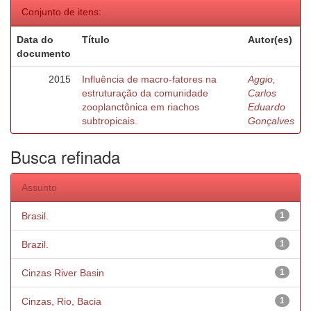
Conjunto de itens:
Data do
Título
Autor(es)
documento
2015
Influência de macro-fatores na
Aggio,
estruturação da comunidade
Carlos
zooplanctônica em riachos
Eduardo
subtropicais.
Gonçalves
Busca refinada
Assunto
Brasil.
1
Brazil.
1
Cinzas River Basin
1
Cinzas, Rio, Bacia
1