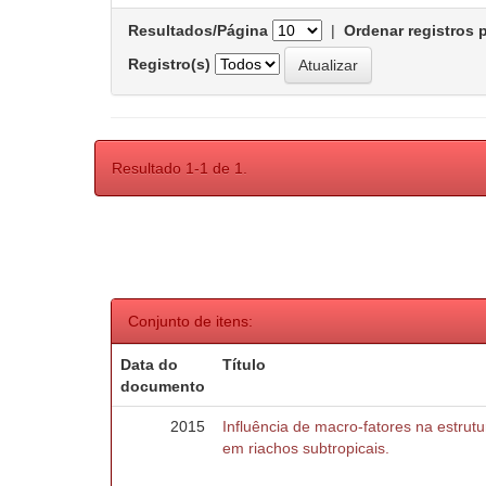
Resultados/Página
|
Ordenar registros 
Registro(s)
Resultado 1-1 de 1.
Conjunto de itens:
Data do
Título
documento
2015
Influência de macro-fatores na estru
em riachos subtropicais.