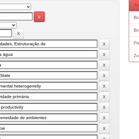
As
Bra
Bra
Pa
Zo