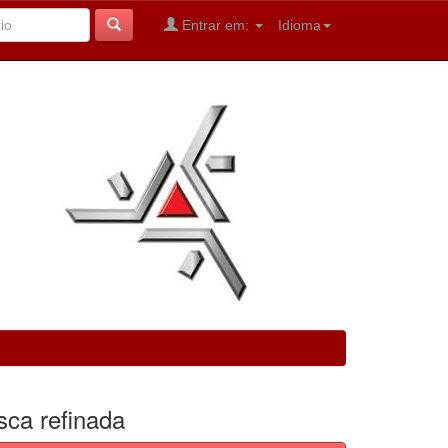
Entrar em:
Idioma
sca refinada