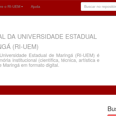
re o RI-UEM
Ajuda
AL DA UNIVERSIDADE ESTADUAL
GÁ (RI-UEM)
a Universidade Estadual de Maringá (RI-UEM) é
ria institucional (científica, técnica, artística e
e Maringá em formato digital.
Bu