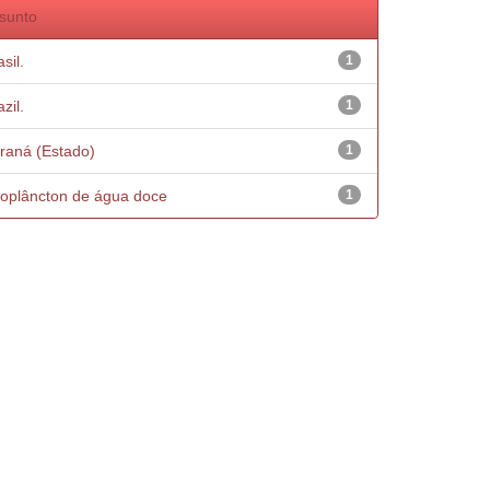
sunto
sil.
1
zil.
1
raná (Estado)
1
oplâncton de água doce
1