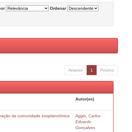
por
Ordenar
Anterior
1
Póximo
Autor(es)
turação da comunidade zooplanctônica
Aggio, Carlos
Eduardo
Gonçalves