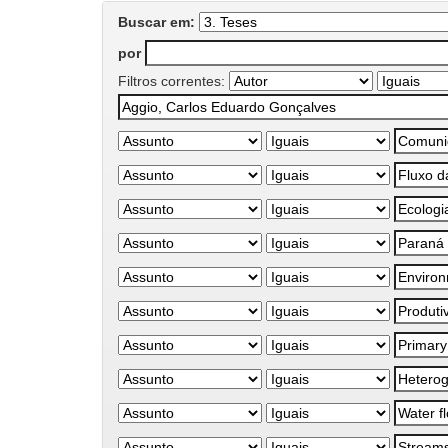
Buscar em:
por
Filtros correntes: