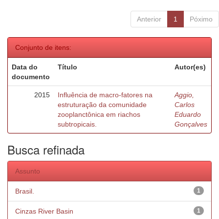
Anterior
1
Póximo
Conjunto de itens:
Data do
Título
Autor(es)
documento
2015
Influência de macro-fatores na
Aggio,
estruturação da comunidade
Carlos
zooplanctônica em riachos
Eduardo
subtropicais.
Gonçalves
Busca refinada
Assunto
Brasil.
1
Cinzas River Basin
1