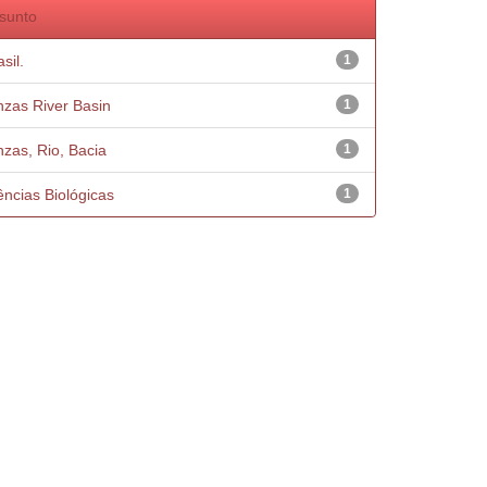
sunto
sil.
1
nzas River Basin
1
nzas, Rio, Bacia
1
ências Biológicas
1