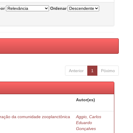
por
Ordenar
Anterior
1
Póximo
Autor(es)
turação da comunidade zooplanctônica
Aggio, Carlos
Eduardo
Gonçalves