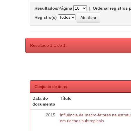
Resultados/Página
|
Ordenar registros 
Registro(s)
Resultado 1-1 de 1.
Conjunto de itens:
Data do
Título
documento
2015
Influência de macro-fatores na estru
em riachos subtropicais.