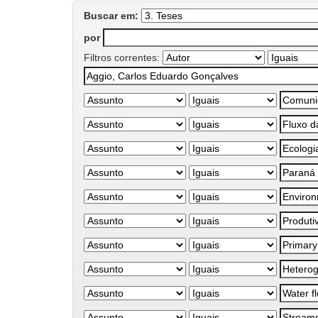
Buscar em:
por
Filtros correntes: