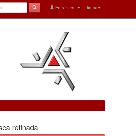
Entrar em:
Idioma
sca refinada