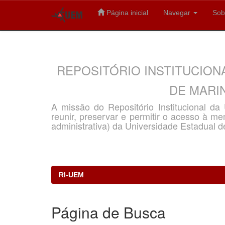
Página inicial
Navegar
Sob
Skip
navigation
REPOSITÓRIO INSTITUCION
DE MARIN
A missão do Repositório Institucional d
reunir, preservar e permitir o acesso à memó
administrativa) da Universidade Estadual d
RI-UEM
Página de Busca