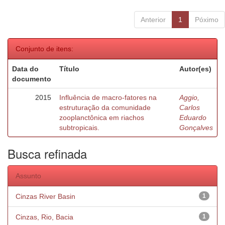
Anterior
1
Póximo
Conjunto de itens:
Data do
Título
Autor(es)
documento
2015
Influência de macro-fatores na
Aggio,
estruturação da comunidade
Carlos
zooplanctônica em riachos
Eduardo
subtropicais.
Gonçalves
Busca refinada
Assunto
Cinzas River Basin
1
Cinzas, Rio, Bacia
1