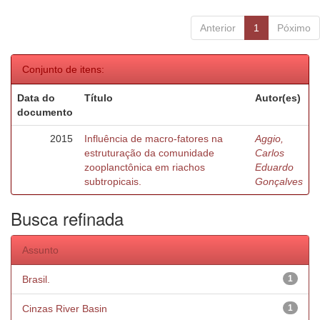
Anterior
1
Póximo
Conjunto de itens:
Data do
Título
Autor(es)
documento
2015
Influência de macro-fatores na
Aggio,
estruturação da comunidade
Carlos
zooplanctônica em riachos
Eduardo
subtropicais.
Gonçalves
Busca refinada
Assunto
Brasil.
1
Cinzas River Basin
1