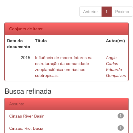
Anterior
1
Póximo
Conjunto de itens:
Data do
Título
Autor(es)
documento
2015
Influência de macro-fatores na
Aggio,
estruturação da comunidade
Carlos
zooplanctônica em riachos
Eduardo
subtropicais.
Gonçalves
Busca refinada
Assunto
Cinzas River Basin
1
Cinzas, Rio, Bacia
1