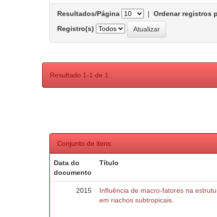
Resultados/Página
|
Ordenar registros 
Registro(s)
Resultado 1-1 de 1.
Conjunto de itens:
Data do
Título
documento
2015
Influência de macro-fatores na estru
em riachos subtropicais.