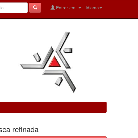
Entrar em:
Idioma
sca refinada