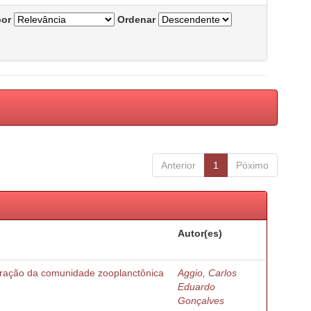
por
Ordenar
Anterior
1
Póximo
Autor(es)
turação da comunidade zooplanctônica
Aggio, Carlos
Eduardo
Gonçalves