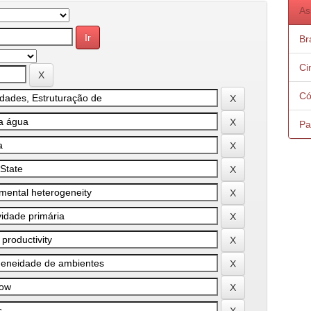
As
Bra
Ci
Có
Pa