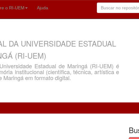
re o RI-UEM
Ajuda
AL DA UNIVERSIDADE ESTADUAL
GÁ (RI-UEM)
a Universidade Estadual de Maringá (RI-UEM) é
ria institucional (científica, técnica, artística e
e Maringá em formato digital.
Bu