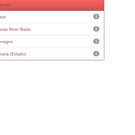
sunto
zil.
1
nzas River Basin
1
rregos
1
raná (Estado)
1