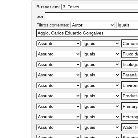
Buscar em:
por
Filtros correntes: