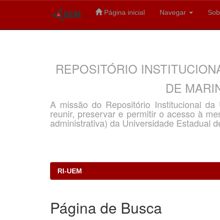
Página inicial
Navegar
Sob
Skip
navigation
REPOSITÓRIO INSTITUCION
DE MARIN
A missão do Repositório Institucional d
reunir, preservar e permitir o acesso à memó
administrativa) da Universidade Estadual d
RI-UEM
Página de Busca