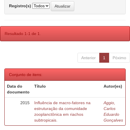
Registro(s)
Resultado 1-1 de 1.
Anterior
1
Póximo
Conjunto de itens:
Data do
Título
Autor(es)
documento
2015
Influência de macro-fatores na
Aggio,
estruturação da comunidade
Carlos
zooplanctônica em riachos
Eduardo
subtropicais.
Gonçalves