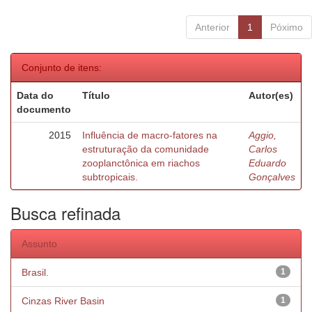
Anterior
1
Póximo
Conjunto de itens:
Data do
Título
Autor(es)
documento
2015
Influência de macro-fatores na
Aggio,
estruturação da comunidade
Carlos
zooplanctônica em riachos
Eduardo
subtropicais.
Gonçalves
Busca refinada
Assunto
Brasil.
1
Cinzas River Basin
1