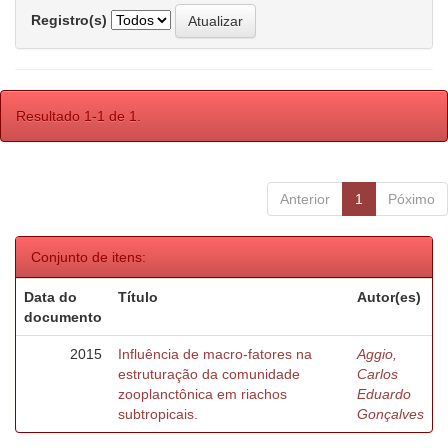
Registro(s)
Resultado 1-1 de 1.
Anterior
1
Póximo
Conjunto de itens:
Data do
Título
Autor(es)
documento
2015
Influência de macro-fatores na
Aggio,
estruturação da comunidade
Carlos
zooplanctônica em riachos
Eduardo
subtropicais.
Gonçalves