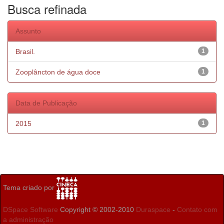
Busca refinada
Assunto
Brasil.
1
Zooplâncton de água doce
1
Data de Publicação
2015
1
Tema criado por
DSpace Software
Copyright © 2002-2010
Duraspace
-
Contato com
a administração