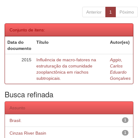
Anterior
1
Póximo
Conjunto de itens:
Data do
Título
Autor(es)
documento
2015
Influência de macro-fatores na
Aggio,
estruturação da comunidade
Carlos
zooplanctônica em riachos
Eduardo
subtropicais.
Gonçalves
Busca refinada
Assunto
Brasil.
1
Cinzas River Basin
1