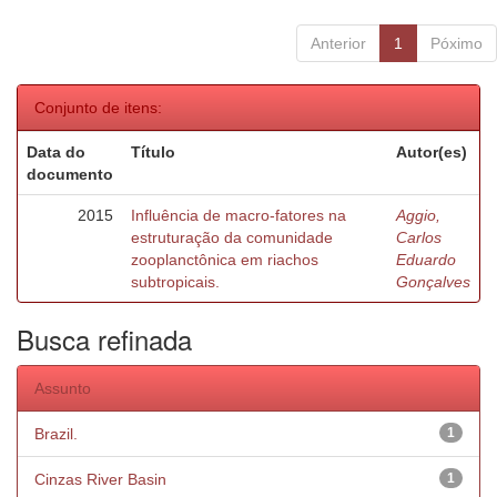
Anterior
1
Póximo
Conjunto de itens:
Data do
Título
Autor(es)
documento
2015
Influência de macro-fatores na
Aggio,
estruturação da comunidade
Carlos
zooplanctônica em riachos
Eduardo
subtropicais.
Gonçalves
Busca refinada
Assunto
Brazil.
1
Cinzas River Basin
1