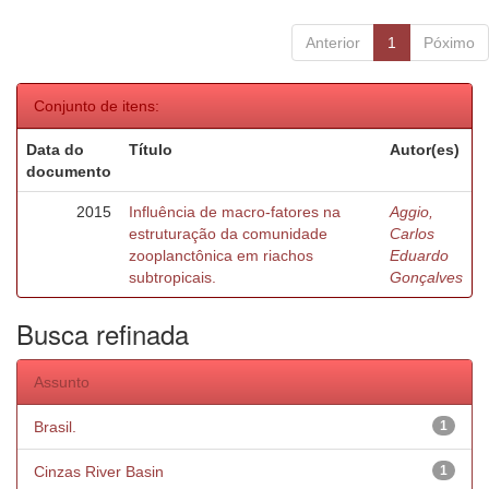
Anterior
1
Póximo
Conjunto de itens:
Data do
Título
Autor(es)
documento
2015
Influência de macro-fatores na
Aggio,
estruturação da comunidade
Carlos
zooplanctônica em riachos
Eduardo
subtropicais.
Gonçalves
Busca refinada
Assunto
Brasil.
1
Cinzas River Basin
1