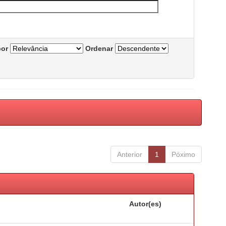
por
Ordenar
Anterior
1
Póximo
Autor(es)