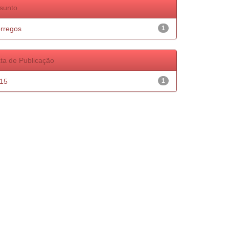
sunto
rregos
1
ta de Publicação
15
1