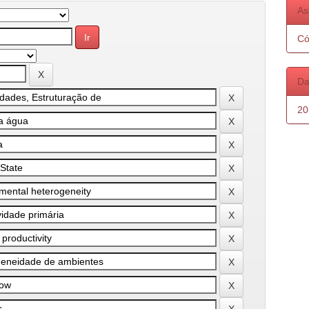
As
Có
Da
20