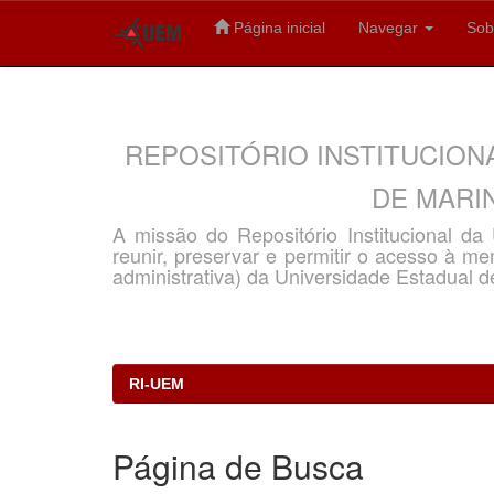
Página inicial
Navegar
Sob
Skip
navigation
REPOSITÓRIO INSTITUCION
DE MARIN
A missão do Repositório Institucional d
reunir, preservar e permitir o acesso à memó
administrativa) da Universidade Estadual d
RI-UEM
Página de Busca