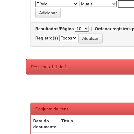
Resultados/Página
|
Ordenar registros 
Registro(s)
Resultado 1-1 de 1.
Conjunto de itens:
Data do
Título
documento