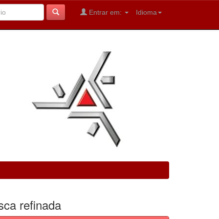
Entrar em:
Idioma
sca refinada