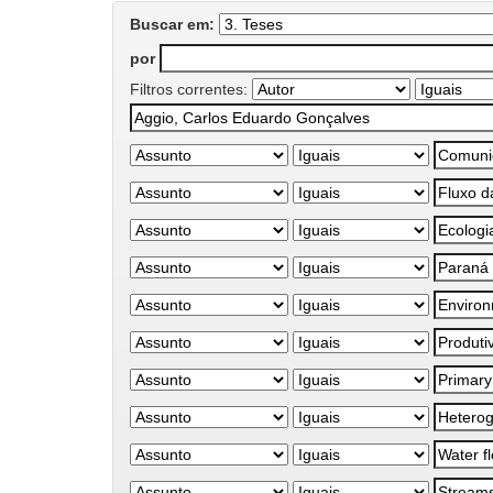
Buscar em:
por
Filtros correntes: