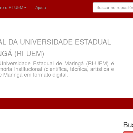
re o RI-UEM
Ajuda
AL DA UNIVERSIDADE ESTADUAL
GÁ (RI-UEM)
a Universidade Estadual de Maringá (RI-UEM) é
ria institucional (científica, técnica, artística e
e Maringá em formato digital.
Bu