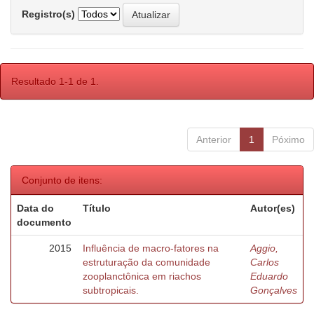
Registro(s)
Resultado 1-1 de 1.
Anterior
1
Póximo
Conjunto de itens:
Data do
Título
Autor(es)
documento
2015
Influência de macro-fatores na
Aggio,
estruturação da comunidade
Carlos
zooplanctônica em riachos
Eduardo
subtropicais.
Gonçalves