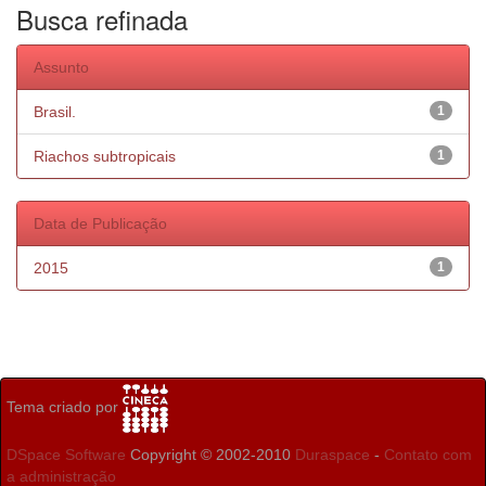
Busca refinada
Assunto
Brasil.
1
Riachos subtropicais
1
Data de Publicação
2015
1
Tema criado por
DSpace Software
Copyright © 2002-2010
Duraspace
-
Contato com
a administração