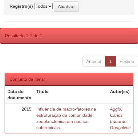
Registro(s)
Resultado 1-1 de 1.
Anterior
1
Póximo
Conjunto de itens:
Data do
Título
Autor(es)
documento
2015
Influência de macro-fatores na
Aggio,
estruturação da comunidade
Carlos
zooplanctônica em riachos
Eduardo
subtropicais.
Gonçalves