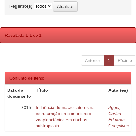
Registro(s)
Resultado 1-1 de 1.
Anterior
1
Póximo
Conjunto de itens:
Data do
Título
Autor(es)
documento
2015
Influência de macro-fatores na
Aggio,
estruturação da comunidade
Carlos
zooplanctônica em riachos
Eduardo
subtropicais.
Gonçalves