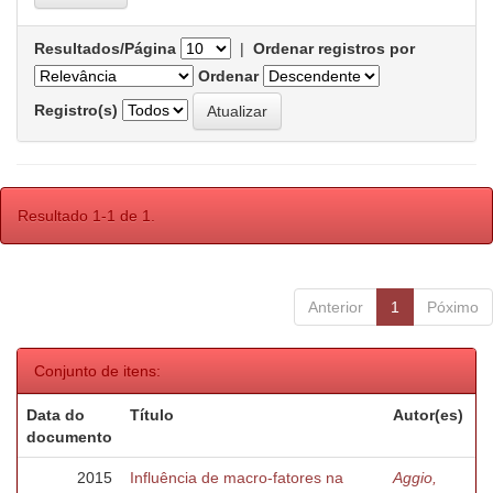
Resultados/Página
|
Ordenar registros por
Ordenar
Registro(s)
Resultado 1-1 de 1.
Anterior
1
Póximo
Conjunto de itens:
Data do
Título
Autor(es)
documento
2015
Influência de macro-fatores na
Aggio,