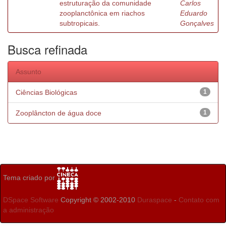
estruturação da comunidade
Carlos
zooplanctônica em riachos
Eduardo
subtropicais.
Gonçalves
Busca refinada
Assunto
Ciências Biológicas
1
Zooplâncton de água doce
1
Tema criado por
DSpace Software
Copyright © 2002-2010
Duraspace
-
Contato com
a administração