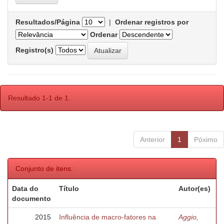
Resultados/Página
|
Ordenar registros por
Ordenar
Registro(s)
Resultado 1-1 de 1.
Anterior
1
Póximo
Conjunto de itens:
Data do
Título
Autor(es)
documento
2015
Influência de macro-fatores na
Aggio,