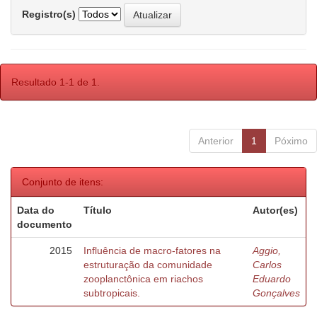
Registro(s)
Resultado 1-1 de 1.
Anterior
1
Póximo
Conjunto de itens:
Data do
Título
Autor(es)
documento
2015
Influência de macro-fatores na
Aggio,
estruturação da comunidade
Carlos
zooplanctônica em riachos
Eduardo
subtropicais.
Gonçalves