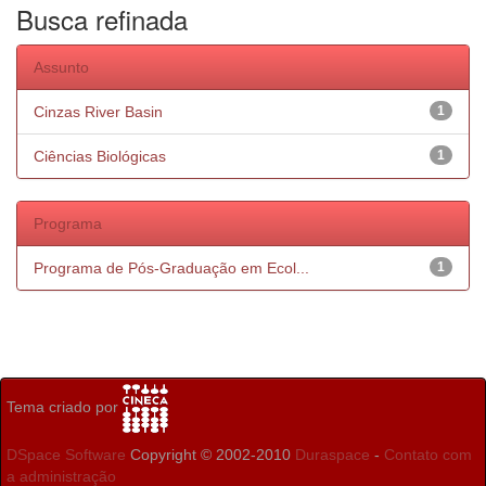
Busca refinada
Assunto
Cinzas River Basin
1
Ciências Biológicas
1
Programa
Programa de Pós-Graduação em Ecol...
1
Tema criado por
DSpace Software
Copyright © 2002-2010
Duraspace
-
Contato com
a administração