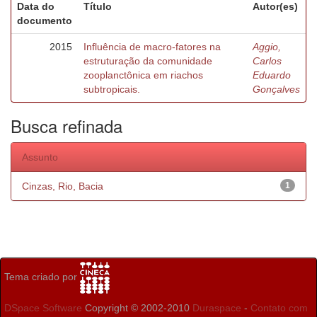
Data do
Título
Autor(es)
documento
2015
Influência de macro-fatores na
Aggio,
estruturação da comunidade
Carlos
zooplanctônica em riachos
Eduardo
subtropicais.
Gonçalves
Busca refinada
Assunto
Cinzas, Rio, Bacia
1
Tema criado por
DSpace Software
Copyright © 2002-2010
Duraspace
-
Contato com