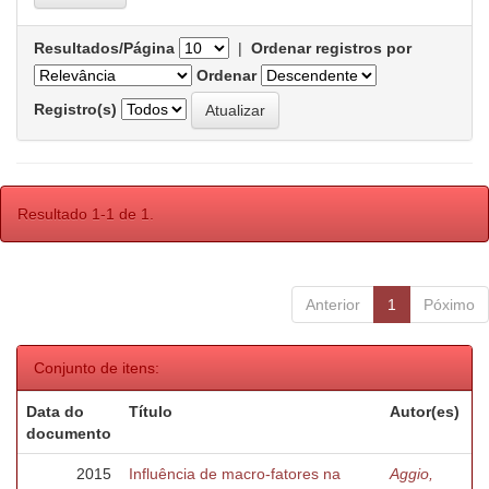
Resultados/Página
|
Ordenar registros por
Ordenar
Registro(s)
Resultado 1-1 de 1.
Anterior
1
Póximo
Conjunto de itens:
Data do
Título
Autor(es)
documento
2015
Influência de macro-fatores na
Aggio,