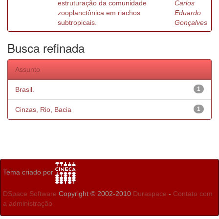
estruturação da comunidade
Carlos
zooplanctônica em riachos
Eduardo
subtropicais.
Gonçalves
Busca refinada
Assunto
Brasil.
1
Cinzas, Rio, Bacia
1
Tema criado por
DSpace Software
Copyright © 2002-2010
Duraspace
-
Contato com
a administração