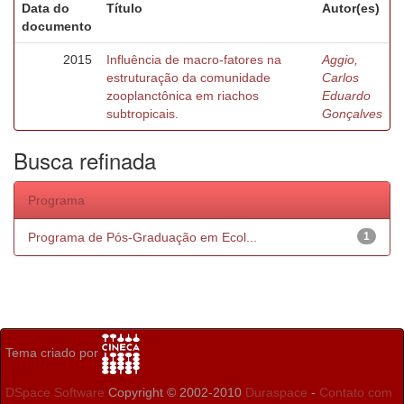
Data do
Título
Autor(es)
documento
2015
Influência de macro-fatores na
Aggio,
estruturação da comunidade
Carlos
zooplanctônica em riachos
Eduardo
subtropicais.
Gonçalves
Busca refinada
Programa
Programa de Pós-Graduação em Ecol...
1
Tema criado por
DSpace Software
Copyright © 2002-2010
Duraspace
-
Contato com