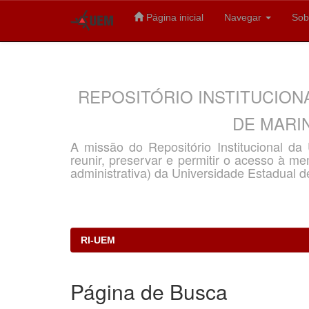
Página inicial
Navegar
Sob
Skip
navigation
REPOSITÓRIO INSTITUCION
DE MARIN
A missão do Repositório Institucional d
reunir, preservar e permitir o acesso à memó
administrativa) da Universidade Estadual d
RI-UEM
Página de Busca