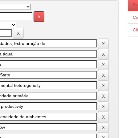
As
Ci
Ci