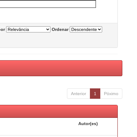
por
Ordenar
Anterior
1
Póximo
Autor(es)