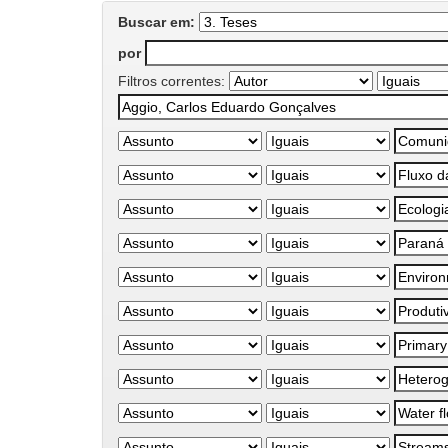
Buscar em:
por
Filtros correntes: