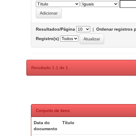
Resultados/Página
|
Ordenar registros 
Registro(s)
Resultado 1-1 de 1.
Conjunto de itens:
Data do
Título
documento