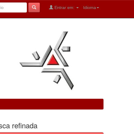
Entrar em:
Idioma
sca refinada