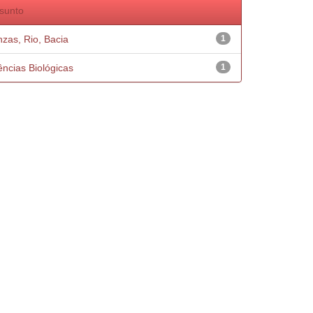
sunto
nzas, Rio, Bacia
1
ências Biológicas
1