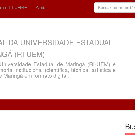
re o RI-UEM
Ajuda
AL DA UNIVERSIDADE ESTADUAL
GÁ (RI-UEM)
a Universidade Estadual de Maringá (RI-UEM) é
ria institucional (científica, técnica, artística e
e Maringá em formato digital.
Bu