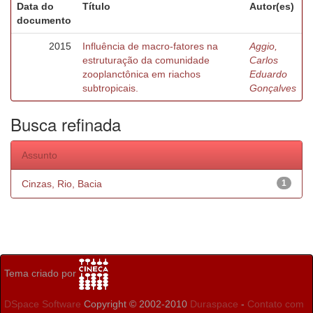
Data do
Título
Autor(es)
documento
2015
Influência de macro-fatores na
Aggio,
estruturação da comunidade
Carlos
zooplanctônica em riachos
Eduardo
subtropicais.
Gonçalves
Busca refinada
Assunto
Cinzas, Rio, Bacia
1
Tema criado por
DSpace Software
Copyright © 2002-2010
Duraspace
-
Contato com