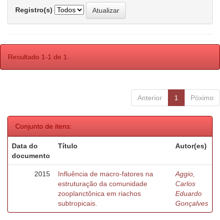
Registro(s)
Resultado 1-1 de 1.
Anterior
1
Póximo
Conjunto de itens:
Data do
Título
Autor(es)
documento
2015
Influência de macro-fatores na
Aggio,
estruturação da comunidade
Carlos
zooplanctônica em riachos
Eduardo
subtropicais.
Gonçalves