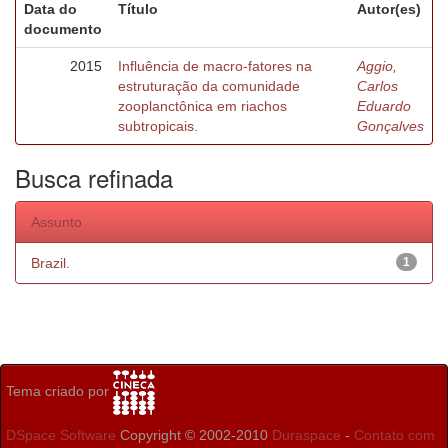
Data do
Título
Autor(es)
documento
2015
Influência de macro-fatores na
Aggio,
estruturação da comunidade
Carlos
zooplanctônica em riachos
Eduardo
subtropicais.
Gonçalves
Busca refinada
Assunto
Brazil.
1
Tema criado por
DSpace Software
Copyright © 2002-2010
Duraspace
-
Contato com