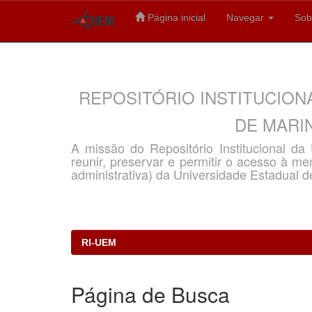
Página inicial
Navegar
Sob
Skip
navigation
REPOSITÓRIO INSTITUCION
DE MARIN
A missão do Repositório Institucional d
reunir, preservar e permitir o acesso à memó
administrativa) da Universidade Estadual d
RI-UEM
Página de Busca