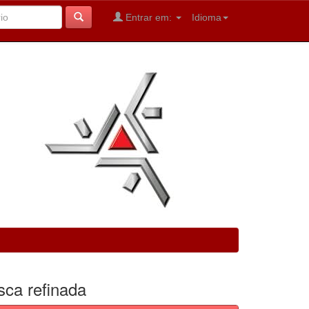
Entrar em:
Idioma
sca refinada