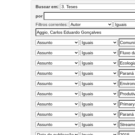
Buscar em:
por
Filtros correntes: