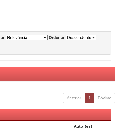
por
Ordenar
Anterior
1
Póximo
Autor(es)