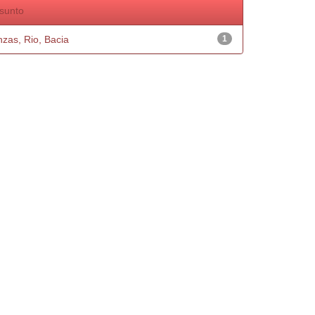
sunto
nzas, Rio, Bacia
1