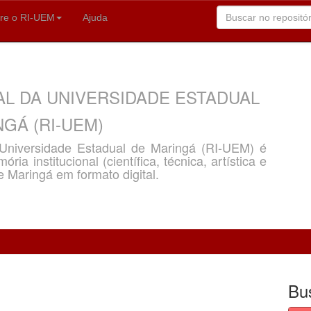
re o RI-UEM
Ajuda
AL DA UNIVERSIDADE ESTADUAL
GÁ (RI-UEM)
a Universidade Estadual de Maringá (RI-UEM) é
ria institucional (científica, técnica, artística e
e Maringá em formato digital.
Bu