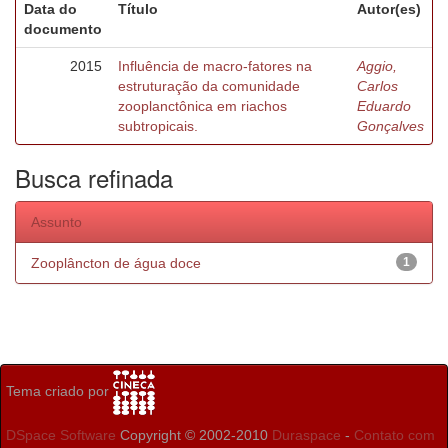
Data do
Título
Autor(es)
documento
2015
Influência de macro-fatores na
Aggio,
estruturação da comunidade
Carlos
zooplanctônica em riachos
Eduardo
subtropicais.
Gonçalves
Busca refinada
Assunto
Zooplâncton de água doce
1
Tema criado por
DSpace Software
Copyright © 2002-2010
Duraspace
-
Contato com