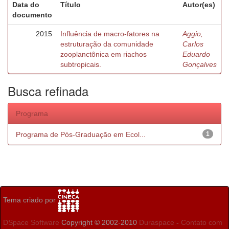
Data do
Título
Autor(es)
documento
2015
Influência de macro-fatores na
Aggio,
estruturação da comunidade
Carlos
zooplanctônica em riachos
Eduardo
subtropicais.
Gonçalves
Busca refinada
Programa
Programa de Pós-Graduação em Ecol...
1
Tema criado por
DSpace Software
Copyright © 2002-2010
Duraspace
-
Contato com