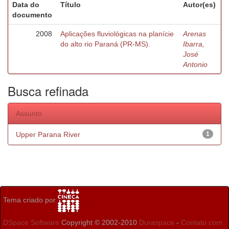
Data do
Título
Autor(es)
documento
2008
Aplicações fluviológicas na planície
Arenas
do alto rio Paraná (PR-MS).
Ibarra,
José
Antonio
Busca refinada
Assunto
Upper Parana River
1
Tema criado por
DSpace Software
Copyright © 2002-2010
Duraspace
-
Contato com