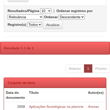
Resultados/Página
|
Ordenar registros por
Ordenar
Registro(s)
Resultado 1-1 de 1.
Anterior
1
Póximo
Conjunto de itens:
Data do
Título
Autor(es)
documento
2008
Aplicações fluviológicas na planície
Arenas