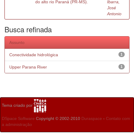
do alto rio Paraná (PR-MS).
Ibarra,
José
Antonio
Busca refinada
Assunto
Conectividade hidrológica
1
Upper Parana River
1
Tema criado por
DSpace Software
Copyright © 2002-2010
Duraspace
-
Contato com
a administração