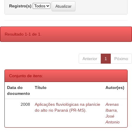
Registro(s)
Resultado 1-1 de 1.
Anterior
1
Póximo
Conjunto de itens:
Data do
Título
Autor(es)
documento
2008
Aplicações fluviológicas na planície
Arenas
do alto rio Paraná (PR-MS).
Ibarra,
José
Antonio