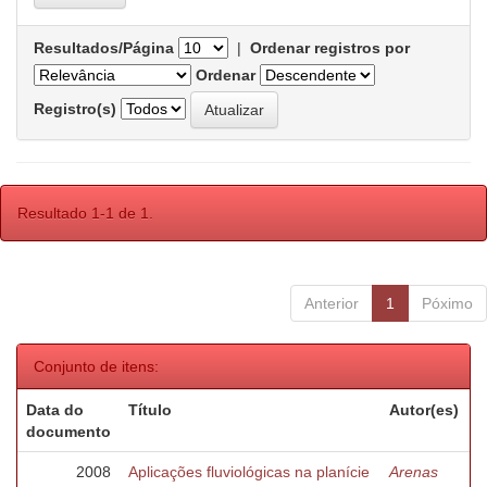
Resultados/Página
|
Ordenar registros por
Ordenar
Registro(s)
Resultado 1-1 de 1.
Anterior
1
Póximo
Conjunto de itens:
Data do
Título
Autor(es)
documento
2008
Aplicações fluviológicas na planície
Arenas