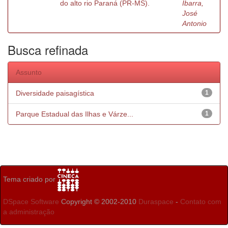
do alto rio Paraná (PR-MS).
Ibarra,
José
Antonio
Busca refinada
Assunto
Diversidade paisagística
1
Parque Estadual das Ilhas e Várze...
1
Tema criado por
DSpace Software
Copyright © 2002-2010
Duraspace
-
Contato com
a administração