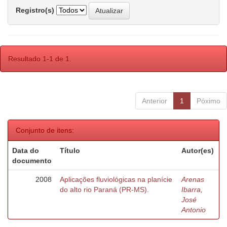
Registro(s)
Resultado 1-1 de 1.
Anterior
1
Póximo
Conjunto de itens:
Data do
Título
Autor(es)
documento
2008
Aplicações fluviológicas na planície
Arenas
do alto rio Paraná (PR-MS).
Ibarra,
José
Antonio