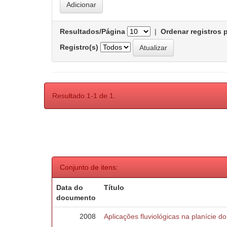
Resultados/Página
|
Ordenar registros 
Registro(s)
Resultado 1-1 de 1.
Conjunto de itens:
Data do
Título
documento
2008
Aplicações fluviológicas na planície d