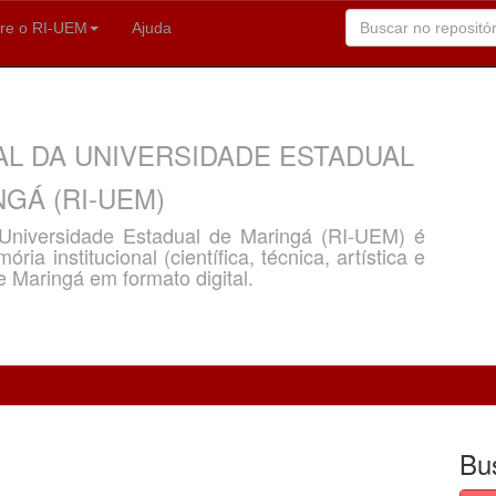
re o RI-UEM
Ajuda
AL DA UNIVERSIDADE ESTADUAL
GÁ (RI-UEM)
a Universidade Estadual de Maringá (RI-UEM) é
ria institucional (científica, técnica, artística e
e Maringá em formato digital.
Bu