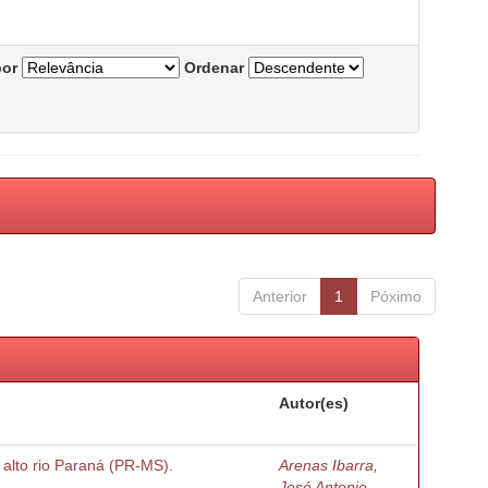
por
Ordenar
Anterior
1
Póximo
Autor(es)
o alto rio Paraná (PR-MS).
Arenas Ibarra,
José Antonio