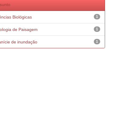
sunto
ências Biológicas
1
ologia de Paisagem
1
anície de inundação
1