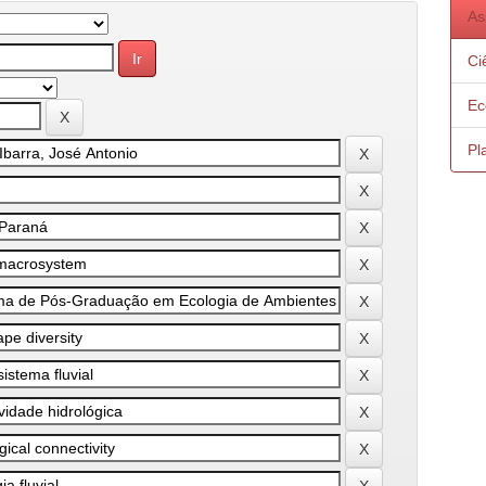
As
Ci
Ec
Pl