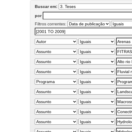
Buscar em:
por
Filtros correntes: