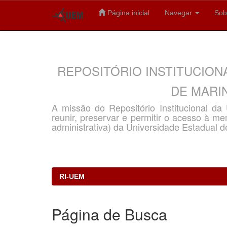
Página inicial
Navegar
Sob
Skip
navigation
REPOSITÓRIO INSTITUCION
DE MARIN
A missão do Repositório Institucional d
reunir, preservar e permitir o acesso à memó
administrativa) da Universidade Estadual d
RI-UEM
Página de Busca