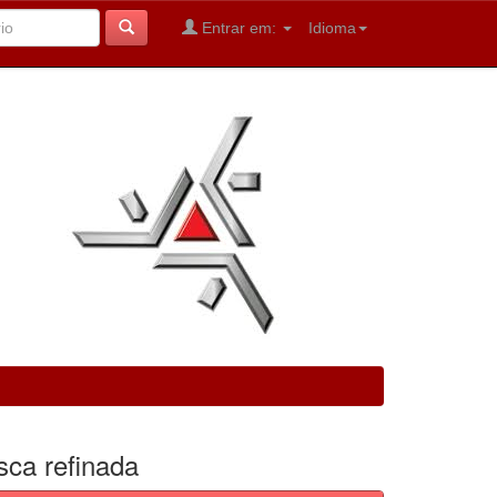
Entrar em:
Idioma
sca refinada