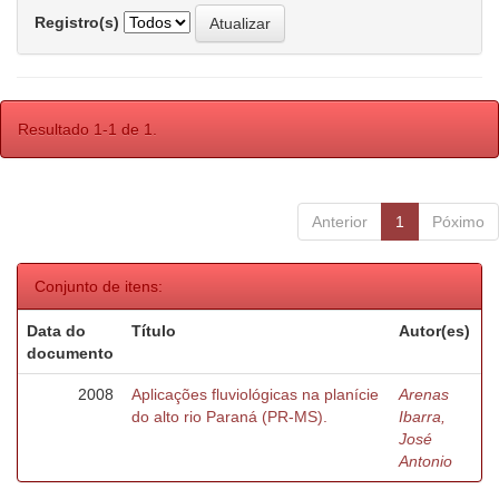
Registro(s)
Resultado 1-1 de 1.
Anterior
1
Póximo
Conjunto de itens:
Data do
Título
Autor(es)
documento
2008
Aplicações fluviológicas na planície
Arenas
do alto rio Paraná (PR-MS).
Ibarra,
José
Antonio