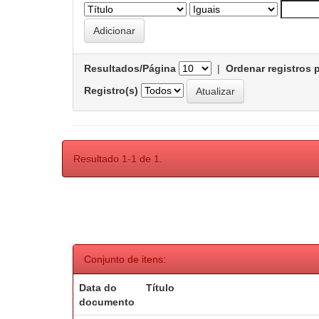
Resultados/Página
|
Ordenar registros 
Registro(s)
Resultado 1-1 de 1.
Conjunto de itens:
Data do
Título
documento