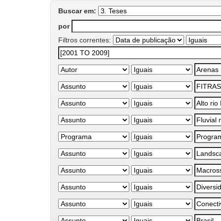
Buscar em:
por
Filtros correntes: