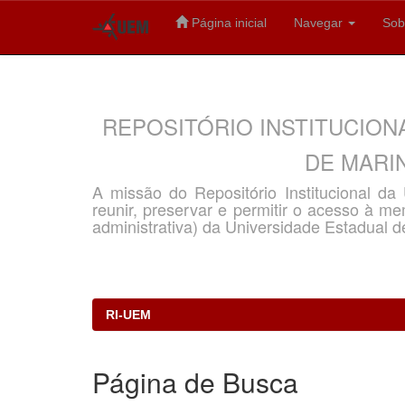
Página inicial
Navegar
Sob
Skip
navigation
REPOSITÓRIO INSTITUCION
DE MARIN
A missão do Repositório Institucional d
reunir, preservar e permitir o acesso à memó
administrativa) da Universidade Estadual d
RI-UEM
Página de Busca