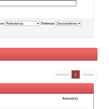
por
Ordenar
Anterior
1
Póximo
Autor(es)