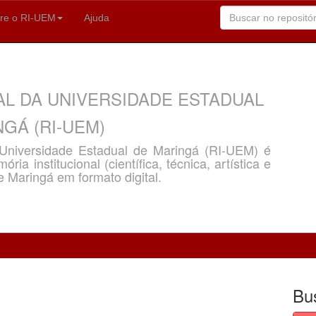
re o RI-UEM
Ajuda
AL DA UNIVERSIDADE ESTADUAL
GÁ (RI-UEM)
a Universidade Estadual de Maringá (RI-UEM) é
ria institucional (científica, técnica, artística e
e Maringá em formato digital.
Bu