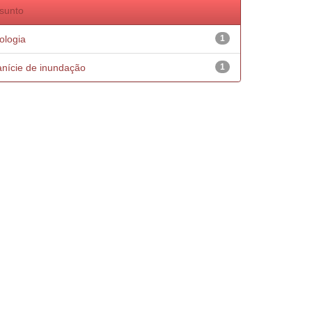
sunto
ologia
1
anície de inundação
1