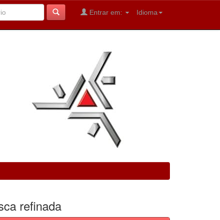
Entrar em:
Idioma
sca refinada