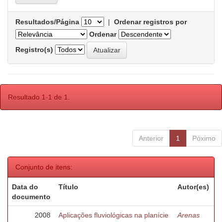
Resultados/Página
|
Ordenar registros por
Ordenar
Registro(s)
Resultado 1-1 de 1.
Anterior
1
Póximo
Conjunto de itens:
Data do
Título
Autor(es)
documento
2008
Aplicações fluviológicas na planície
Arenas