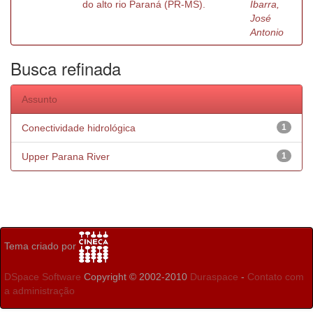
do alto rio Paraná (PR-MS).
Ibarra,
José
Antonio
Busca refinada
Assunto
Conectividade hidrológica
1
Upper Parana River
1
Tema criado por
DSpace Software
Copyright © 2002-2010
Duraspace
-
Contato com
a administração