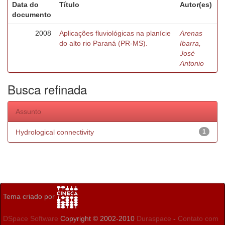
Data do
Título
Autor(es)
documento
2008
Aplicações fluviológicas na planície
Arenas
do alto rio Paraná (PR-MS).
Ibarra,
José
Antonio
Busca refinada
Assunto
Hydrological connectivity
1
Tema criado por
DSpace Software
Copyright © 2002-2010
Duraspace
-
Contato com