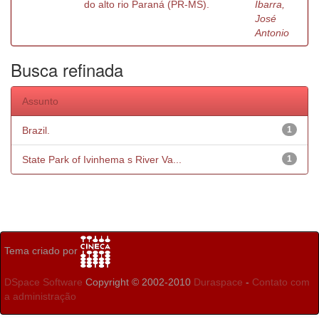
do alto rio Paraná (PR-MS).
Ibarra,
José
Antonio
Busca refinada
Assunto
Brazil.
1
State Park of Ivinhema s River Va...
1
Tema criado por
DSpace Software
Copyright © 2002-2010
Duraspace
-
Contato com
a administração