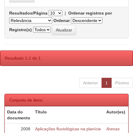
Resultados/Página
|
Ordenar registros por
Ordenar
Registro(s)
Resultado 1-1 de 1.
Anterior
1
Póximo
Conjunto de itens:
Data do
Título
Autor(es)
documento
2008
Aplicações fluviológicas na planície
Arenas