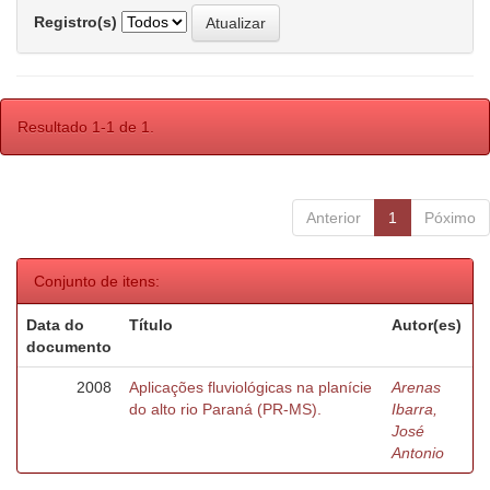
Registro(s)
Resultado 1-1 de 1.
Anterior
1
Póximo
Conjunto de itens:
Data do
Título
Autor(es)
documento
2008
Aplicações fluviológicas na planície
Arenas
do alto rio Paraná (PR-MS).
Ibarra,
José
Antonio